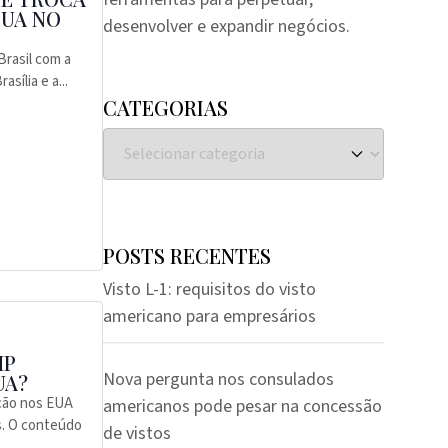
EUA NO
desenvolver e expandir negócios.
Brasil com a
sília e a...
CATEGORIAS
POSTS RECENTES
Visto L-1: requisitos do visto
americano para empresários
MP
Nova pergunta nos consulados
UA?
ção nos EUA
americanos pode pesar na concessão
as. O conteúdo
de vistos