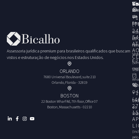
Vi
Se
Co
Vis
Abe
EB-
de
+1
1A
Emp
(7
24
Vis
54
EB-
A
NI
A
Assessoria jurídica premium para brasileiros qualificados que buscam
Vis
C
vistos e estruturação de negócios nos Estados Unidos.
E-2
(so
men
Vis
ORLANDO
via
L-1
7680 Universal Boulevard, suite 210
Wha
Orlando, Florida - 32819
Vis
O-1
+1
BOSTON
(4
Tod
22 Boston Wharf Rd, 7th floor, Office 07
27
os
Boston, Massachusetts - 02210
15
Vis
A
L
(inc
pelo