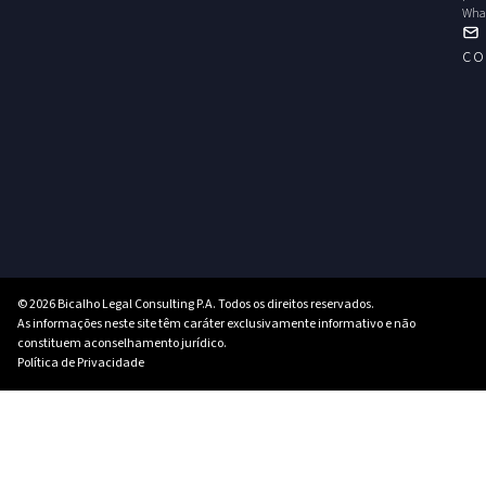
Wha
co
© 2026 Bicalho Legal Consulting P.A. Todos os direitos reservados.
As informações neste site têm caráter exclusivamente informativo e não
constituem aconselhamento jurídico.
Política de Privacidade