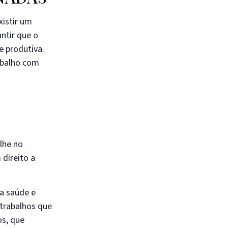
xistir um
ntir que o
e produtiva.
abalho com
lhe no
 direito a
ua saúde e
 trabalhos que
os, que