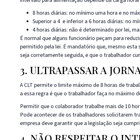
intervalo para alimentação depende da carga horári
8 horas diárias: no mínimo uma hora e no máx
Superior a 4 e inferior a 6 horas diárias: no 
4 horas diárias: não é determinado por lei, m
É normal que alguns funcionário peçam para reduzi
permitido pela lei. É mandatório que, mesmo esta 
seja corretamente seguida, e que o trabalhador cu
3. ULTRAPASSAR A JOR
A CLT permite o limite máximo de 8 horas de trabalh
a essa regra é que o trabalhador faça no máximo dua
Permitir que o colaborador trabalhe mais de 10 horas
Pode acontecer de os trabalhadores solicitarem t
empresa deve garantir que a legislação seja cumpri
4. NÃO RESPEITAR O I