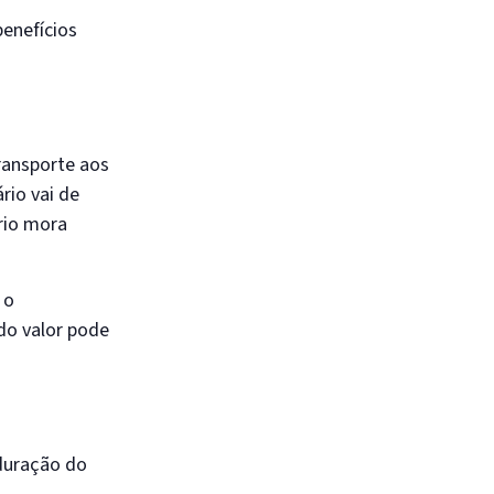
benefícios
transporte aos
rio vai de
ário mora
 o
 do valor pode
 duração do