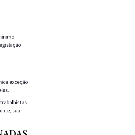
 mínimo
legislação
única exceção
elas.
trabalhistas.
ente, sua
NADAS