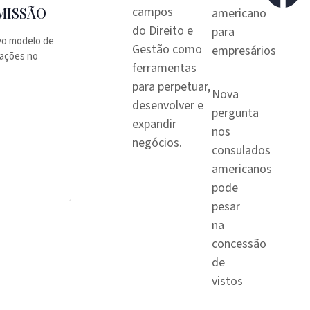
campos
MISSÃO
americano
do Direito e
para
vo modelo de
Gestão como
empresários
zações no
ferramentas
para perpetuar,
Nova
desenvolver e
pergunta
expandir
nos
negócios.
consulados
americanos
pode
pesar
na
concessão
de
vistos