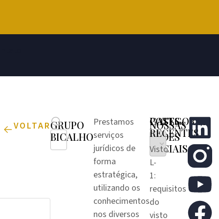
ntato
CATEGORIAS
POSTS
Prestamos
GRUPO
NOSSAS
VOLTAR
RECENTES
serviços
BICALHO
REDES
SOCIAIS
jurídicos de
Visto
forma
L-
estratégica,
1:
utilizando os
requisitos
conhecimentos
do
nos diversos
visto