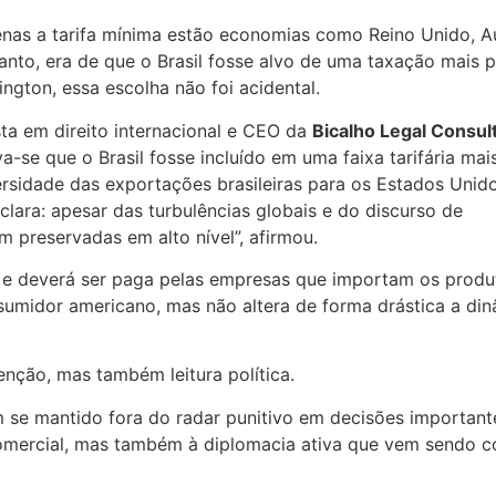
enas a tarifa mínima estão economias como Reino Unido, Au
anto, era de que o Brasil fosse alvo de uma taxação mais 
gton, essa escolha não foi acidental.
sta em direito internacional e CEO da
Bicalho Legal Consult
-se que o Brasil fosse incluído em uma faixa tarifária mais
rsidade das exportações brasileiras para os Estados Unido
lara: apesar das turbulências globais e do discurso de
 preservadas em alto nível”, afirmou.
il e deverá ser paga pelas empresas que importam os produt
nsumidor americano, mas não altera de forma drástica a di
nção, mas também leitura política.
em se mantido fora do radar punitivo em decisões importante
comercial, mas também à diplomacia ativa que vem sendo 