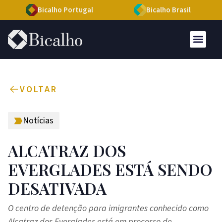
Bicalho Portugal
Bicalho Brasil
VOLTAR
Notícias
ALCATRAZ DOS
EVERGLADES ESTÁ SENDO
DESATIVADA
O centro de detenção para imigrantes conhecido como
Alcatraz dos Everglades está em processo de