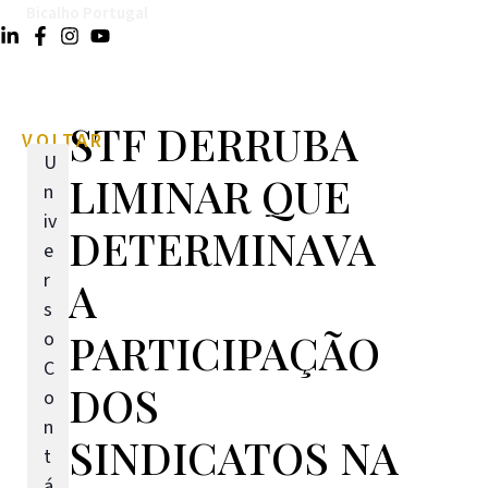
Bicalho Portugal
STF DERRUBA
VOLTAR
U
LIMINAR QUE
n
iv
DETERMINAVA
e
r
A
s
PARTICIPAÇÃO
o
C
DOS
o
n
SINDICATOS NA
t
á