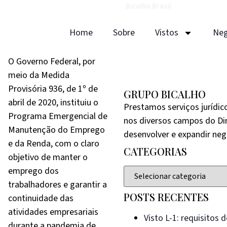
Bicalho Brasil
Home
Sobre
Vistos
Neg
O Governo Federal, por
meio da Medida
Provisória 936, de 1º de
GRUPO BICALHO
abril de 2020, instituiu o
Prestamos serviços jurídic
Programa Emergencial de
nos diversos campos do Di
Manutenção do Emprego
desenvolver e expandir neg
e da Renda, com o claro
CATEGORIAS
objetivo de manter o
emprego dos
trabalhadores e garantir a
POSTS RECENTES
continuidade das
atividades empresariais
Visto L-1: requisitos
durante a pandemia de