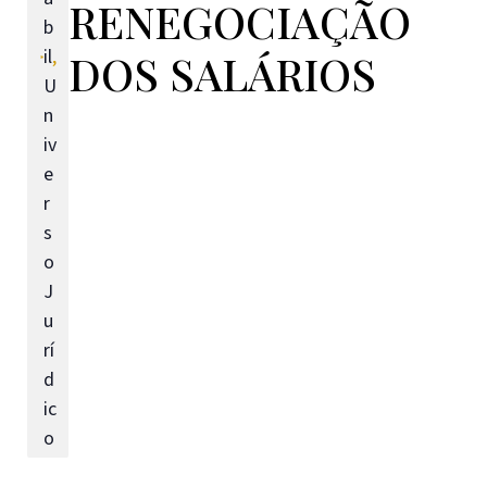
RENEGOCIAÇÃO
b
il
,
DOS SALÁRIOS
U
n
iv
e
r
s
o
J
u
rí
d
ic
o