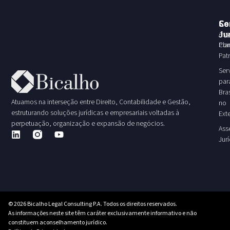
Se
Co
Co
Ju
Ass
Pla
Con
Pat
Ser
par
Bras
Atuamos na interseção entre Direito, Contabilidade e Gestão,
no
estruturando soluções jurídicas e empresariais voltadas à
Exte
perpetuação, organização e expansão de negócios.
Ass
Jur
© 2026 Bicalho Legal Consulting P.A. Todos os direitos reservados.
As informações neste site têm caráter exclusivamente informativo e não
constituem aconselhamento jurídico.