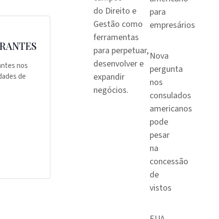
do Direito e
para
Gestão como
empresários
ferramentas
GRANTES
para perpetuar,
Nova
desenvolver e
rantes nos
pergunta
expandir
dades de
nos
negócios.
consulados
americanos
pode
pesar
na
concessão
de
vistos
EUA