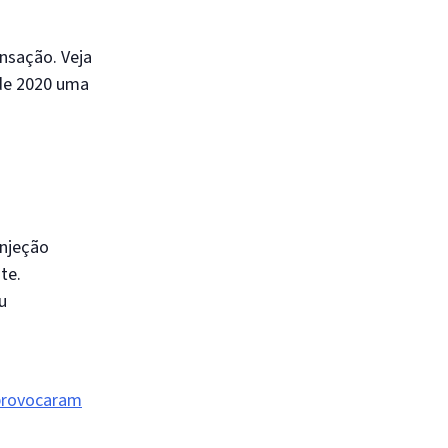
ensação. Veja
 de 2020 uma
injeção
te.
u
 provocaram