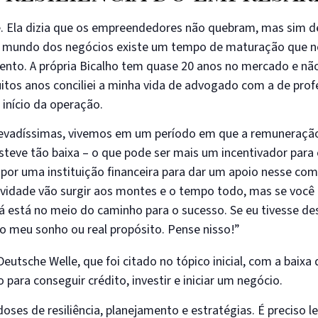
e. Ela dizia que os empreendedores não quebram, mas sim 
o mundo dos negócios existe um tempo de maturação que n
mento. A própria Bicalho tem quase 20 anos no mercado e nã
itos anos conciliei a minha vida de advogado com a de prof
início da operação.
 elevadíssimas, vivemos em um período em que a remuneraçã
teve tão baixa – o que pode ser mais um incentivador para
 por uma instituição financeira para dar um apoio nesse co
tividade vão surgir aos montes e o tempo todo, mas se você 
 está no meio do caminho para o sucesso. Se eu tivesse de
e o meu sonho ou real propósito. Pense nisso!”
tsche Welle, que foi citado no tópico inicial, com a baixa 
para conseguir crédito, investir e iniciar um negócio.
ses de resiliência, planejamento e estratégias. É preciso l