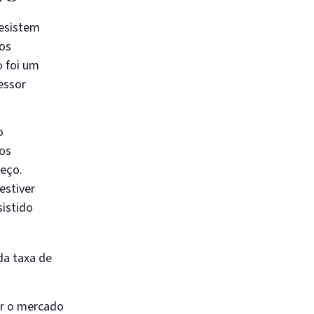
desistem
os
o foi um
essor
o
 os
meço.
estiver
sistido
da taxa de
er o mercado