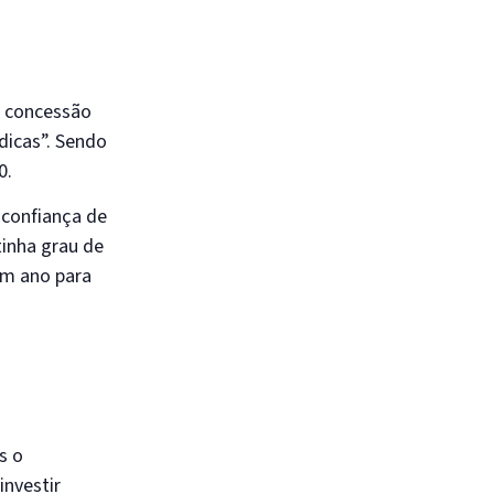
A concessão
dicas”. Sendo
0.
sconfiança de
inha grau de
um ano para
s o
investir