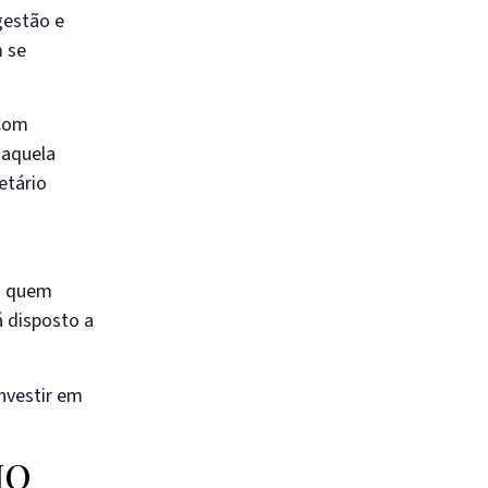
gestão e
m se
 Com
 aquela
etário
ra quem
 disposto a
nvestir em
IO