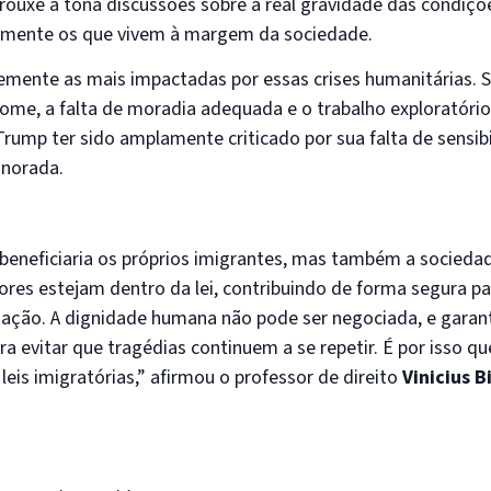
ouxe à tona discussões sobre a real gravidade das condiçõ
ialmente os que vivem à margem da sociedade.
temente as mais impactadas por essas crises humanitárias. 
 fome, a falta de moradia adequada e o trabalho exploratóri
ump ter sido amplamente criticado por sua falta de sensibi
gnorada.
 beneficiaria os próprios imigrantes, mas também a socied
res estejam dentro da lei, contribuindo de forma segura pa
ação. A dignidade humana não pode ser negociada, e garant
ra evitar que tragédias continuem a se repetir. É por isso q
eis imigratórias,” afirmou o professor de direito
Vinicius B