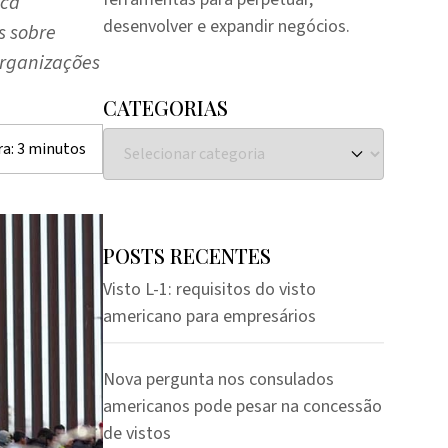
ica
desenvolver e expandir negócios.
s sobre
organizações
CATEGORIAS
ra:
3
minutos
POSTS RECENTES
Visto L-1: requisitos do visto
americano para empresários
Nova pergunta nos consulados
americanos pode pesar na concessão
de vistos