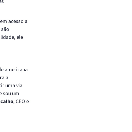
es
Sem acesso a
o são
lidade, ele
ade americana
ra a
ir uma via
ue sou um
icalho
, CEO e