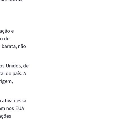
ação e
po de
a barata, não
os Unidos, de
l do país. A
rigem,
cativa dessa
ivam nos EUA
uações