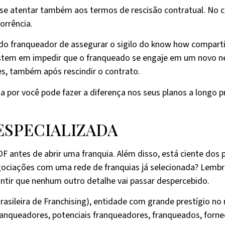
 se atentar também aos termos de rescisão contratual. No c
corrência.
 do franqueador de assegurar o sigilo do know how compart
nsistem em impedir que o franqueado se engaje em um novo
es, também após rescindir o contrato.
a por você pode fazer a diferença nos seus planos a longo p
ESPECIALIZADA
F antes de abrir uma franquia. Além disso, está ciente dos p
gociações com uma rede de franquias já selecionada? Lembr
rantir que nenhum outro detalhe vai passar despercebido.
Brasileira de Franchising), entidade com grande prestígio n
ranqueadores, potenciais franqueadores, franqueados, forn