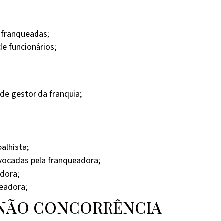
;
 franqueadas;
e funcionários;
de gestor da franquia;
alhista;
nvocadas pela franqueadora;
dora;
ueadora;
E NÃO CONCORRÊNCIA