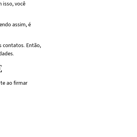
m isso, você
endo assim, é
.
s contatos. Então,
dades.
E
te ao firmar