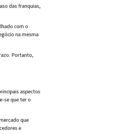
aso das franquias,
ilhado com o
 negócio na mesma
razo. Portanto,
rincipais aspectos
e-se que ter o
o mercado que
ecedores e