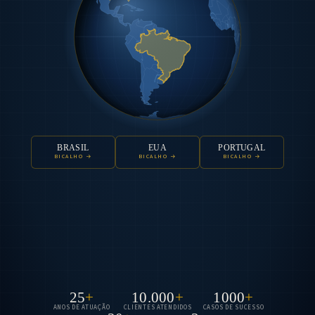
BRASIL
EUA
PORTUGAL
BICALHO →
BICALHO →
BICALHO →
25
+
10.000
+
1000
+
ANOS DE ATUAÇÃO
CLIENTES ATENDIDOS
CASOS DE SUCESSO